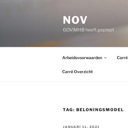
Ga
naar
NOV
de
inhoud
GOV|MHB heeft gepiept
Arbeidsvoorwaarden
Carré
Carré Overzicht
TAG:
BELONINGSMODEL
GEPLAATST
JANUARI 11, 2021