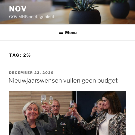
Ga
NOV
naar
GOV|MHB heeft gepiept
de
inhoud
Menu
TAG:
2%
GEPLAATST
DECEMBER 22, 2020
OP
Nieuwjaarswensen vullen geen budget