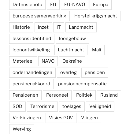
Defensienota
EU
EU-NAVO
Europa
Europese samenwerking
Herstel krijgsmacht
Historie
Inzet
IT
Landmacht
lessons identified
loongebouw
loonontwikkeling
Luchtmacht
Mali
Materieel
NAVO
Oekraïne
onderhandelingen
overleg
pensioen
pensioenakkoord
pensioencompensatie
Pensioenen
Personeel
Politiek
Rusland
SOD
Terrorisme
toelages
Veiligheid
Verkiezingen
Visies GOV
Vliegen
Werving