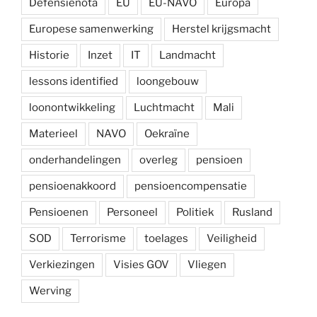
Defensienota
EU
EU-NAVO
Europa
Europese samenwerking
Herstel krijgsmacht
Historie
Inzet
IT
Landmacht
lessons identified
loongebouw
loonontwikkeling
Luchtmacht
Mali
Materieel
NAVO
Oekraïne
onderhandelingen
overleg
pensioen
pensioenakkoord
pensioencompensatie
Pensioenen
Personeel
Politiek
Rusland
SOD
Terrorisme
toelages
Veiligheid
Verkiezingen
Visies GOV
Vliegen
Werving