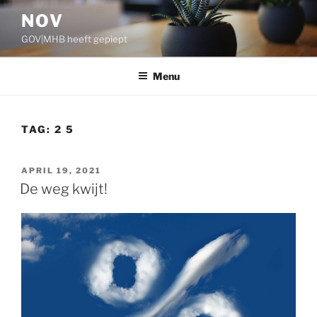
Ga
NOV
naar
GOV|MHB heeft gepiept
de
inhoud
Menu
TAG:
2 5
GEPLAATST
APRIL 19, 2021
OP
De weg kwijt!