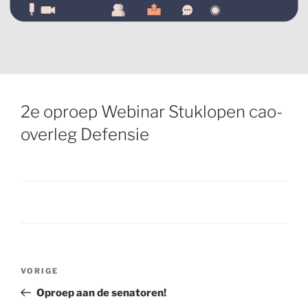
2e oproep Webinar Stuklopen cao-
overleg Defensie
Bericht
VORIGE
Vorig
navigatie
bericht
Oproep aan de senatoren!