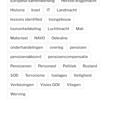
Europese samenwerking
Herstel krijgsmacht
Historie
Inzet
IT
Landmacht
lessons identified
loongebouw
loonontwikkeling
Luchtmacht
Mali
Materieel
NAVO
Oekraïne
onderhandelingen
overleg
pensioen
pensioenakkoord
pensioencompensatie
Pensioenen
Personeel
Politiek
Rusland
SOD
Terrorisme
toelages
Veiligheid
Verkiezingen
Visies GOV
Vliegen
Werving