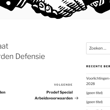
aat
Zoeken
naar:
rden Defensie
RECENTE BE
Voorlichtingen
2028
VOLGENDE
Volgend
bericht
den
Prodef Special
(geen titel)
Arbeidsvoorwaarden
(geen titel)