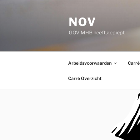
Ga
naar
NOV
de
inhoud
GOV|MHB heeft gepiept
Arbeidsvoorwaarden
Carré
Carré Overzicht