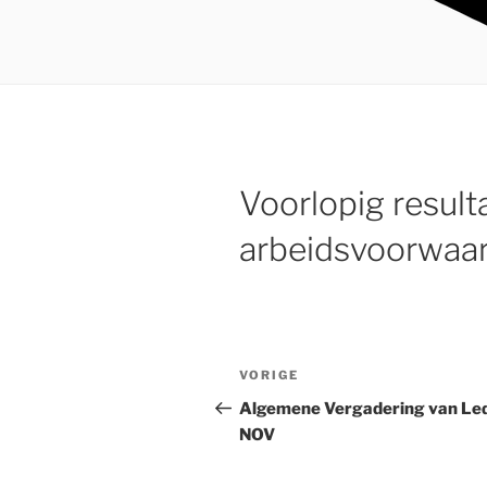
Voorlopig result
arbeidsvoorwaa
Bericht
VORIGE
Vorig
navigatie
bericht
Algemene Vergadering van Le
NOV