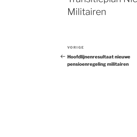
Militairen
Bericht
VORIGE
Vorig
navigatie
bericht
Hoofdlijnenresultaat nieuwe
pensioenregeling militairen