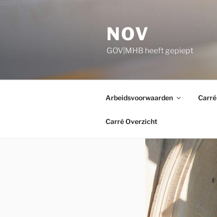
Ga
naar
NOV
de
inhoud
GOV|MHB heeft gepiept
Arbeidsvoorwaarden
Carré
Carré Overzicht