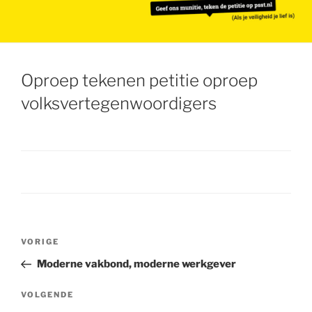
Oproep tekenen petitie oproep
volksvertegenwoordigers
Bericht
VORIGE
Vorig
navigatie
bericht
Moderne vakbond, moderne werkgever
VOLGENDE
Volgend