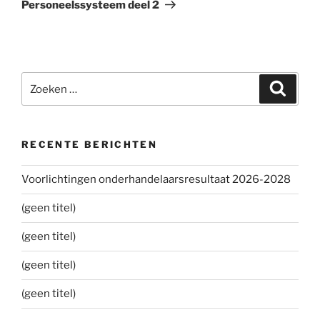
bericht
Personeelssysteem deel 2
Zoeken
Zoeke
naar:
RECENTE BERICHTEN
Voorlichtingen onderhandelaarsresultaat 2026-2028
(geen titel)
(geen titel)
(geen titel)
(geen titel)