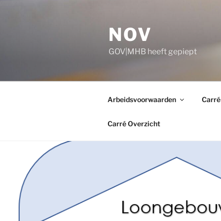
Ga
naar
NOV
de
inhoud
GOV|MHB heeft gepiept
Arbeidsvoorwaarden
Carré
Carré Overzicht