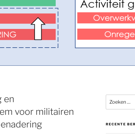
g en
Zoeken
naar:
em voor militairen
benadering
RECENTE BE