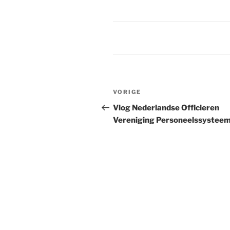
Bericht
VORIGE
Vorig
navigatie
bericht
Vlog Nederlandse Officieren
Vereniging Personeelssystee