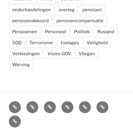
onderhandelingen
overleg
pensioen
pensioenakkoord
pensioencompensatie
Pensioenen
Personeel
Politiek
Rusland
SOD
Terrorisme
toelages
Veiligheid
Verkiezingen
Visies GOV
Vliegen
Werving
Arbeidsvoorwaarden
Carré
Onze
Ledenvoordelen
Afdelingen
Symposium
krijgsmacht
Carré
Overzicht