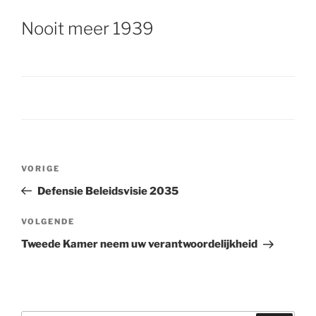
Nooit meer 1939
Bericht
VORIGE
Vorig
navigatie
bericht
Defensie Beleidsvisie 2035
VOLGENDE
Volgend
bericht
Tweede Kamer neem uw verantwoordelijkheid