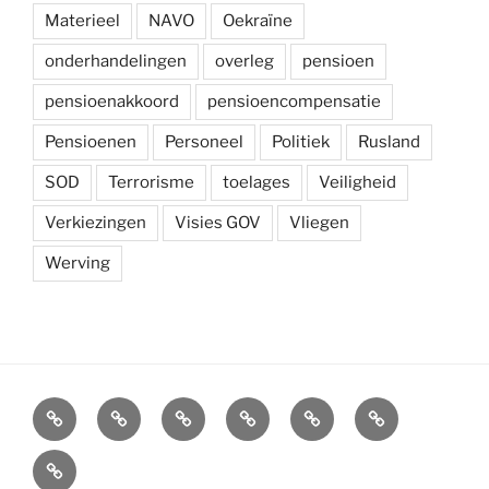
Materieel
NAVO
Oekraïne
onderhandelingen
overleg
pensioen
pensioenakkoord
pensioencompensatie
Pensioenen
Personeel
Politiek
Rusland
SOD
Terrorisme
toelages
Veiligheid
Verkiezingen
Visies GOV
Vliegen
Werving
Arbeidsvoorwaarden
Carré
Onze
Ledenvoordelen
Afdelingen
Symposium
krijgsmacht
Carré