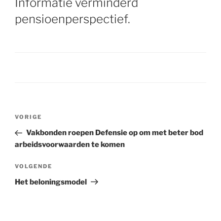
Informatie verminderd
pensioenperspectief.
Bericht
VORIGE
Vorig
navigatie
bericht
Vakbonden roepen Defensie op om met beter bod
arbeidsvoorwaarden te komen
VOLGENDE
Volgend
bericht
Het beloningsmodel