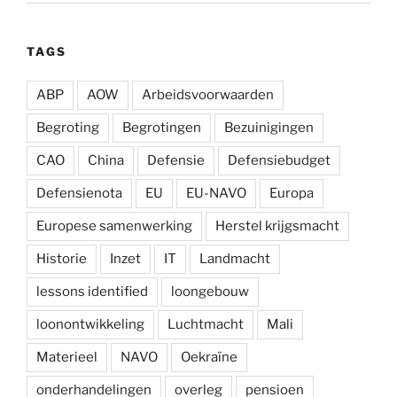
TAGS
ABP
AOW
Arbeidsvoorwaarden
Begroting
Begrotingen
Bezuinigingen
CAO
China
Defensie
Defensiebudget
Defensienota
EU
EU-NAVO
Europa
Europese samenwerking
Herstel krijgsmacht
Historie
Inzet
IT
Landmacht
lessons identified
loongebouw
loonontwikkeling
Luchtmacht
Mali
Materieel
NAVO
Oekraïne
onderhandelingen
overleg
pensioen