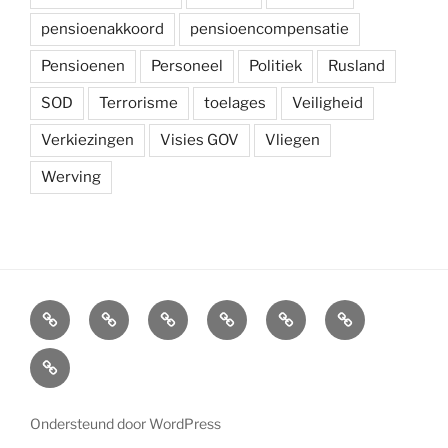
pensioenakkoord
pensioencompensatie
Pensioenen
Personeel
Politiek
Rusland
SOD
Terrorisme
toelages
Veiligheid
Verkiezingen
Visies GOV
Vliegen
Werving
Arbeidsvoorwaarden
Carré
Onze
Ledenvoordelen
Afdelingen
Symposium
krijgsmacht
Carré
Overzicht
Ondersteund door WordPress