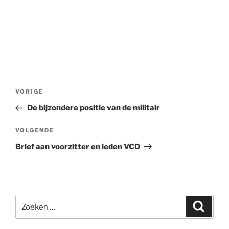
Bericht
VORIGE
Vorig
navigatie
bericht
De bijzondere positie van de militair
VOLGENDE
Volgend
bericht
Brief aan voorzitter en leden VCD
Zoeken
Zoeke
naar: