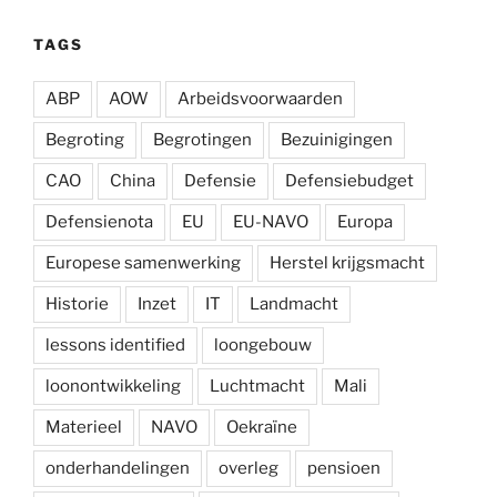
TAGS
ABP
AOW
Arbeidsvoorwaarden
Begroting
Begrotingen
Bezuinigingen
CAO
China
Defensie
Defensiebudget
Defensienota
EU
EU-NAVO
Europa
Europese samenwerking
Herstel krijgsmacht
Historie
Inzet
IT
Landmacht
lessons identified
loongebouw
loonontwikkeling
Luchtmacht
Mali
Materieel
NAVO
Oekraïne
onderhandelingen
overleg
pensioen