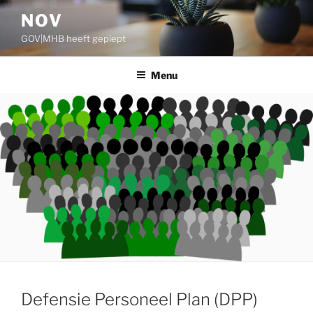
Ga
NOV
naar
GOV|MHB heeft gepiept
de
inhoud
Menu
Defensie Personeel Plan (DPP)