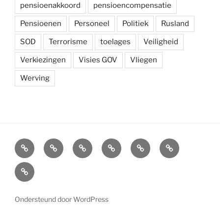
pensioenakkoord
pensioencompensatie
Pensioenen
Personeel
Politiek
Rusland
SOD
Terrorisme
toelages
Veiligheid
Verkiezingen
Visies GOV
Vliegen
Werving
Arbeidsvoorwaarden
Carré
Onze
Ledenvoordelen
Afdelingen
Symposium
krijgsmacht
Carré
Overzicht
Ondersteund door WordPress