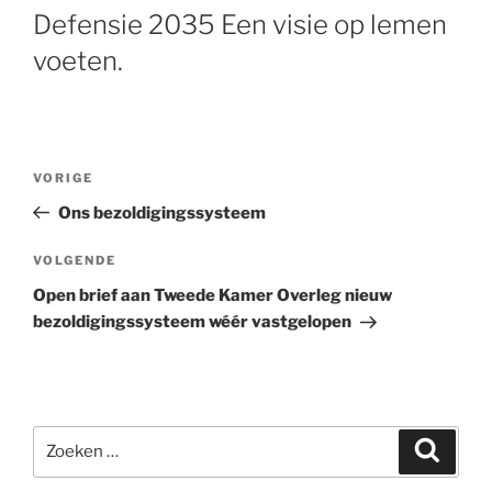
Defensie 2035 Een visie op lemen
voeten.
Bericht
VORIGE
Vorig
navigatie
bericht
Ons bezoldigingssysteem
VOLGENDE
Volgend
bericht
Open brief aan Tweede Kamer Overleg nieuw
bezoldigingssysteem wéér vastgelopen
Zoeken
Zoeke
naar: