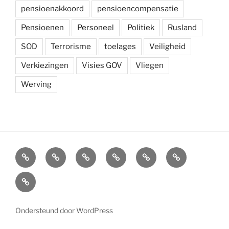
pensioenakkoord
pensioencompensatie
Pensioenen
Personeel
Politiek
Rusland
SOD
Terrorisme
toelages
Veiligheid
Verkiezingen
Visies GOV
Vliegen
Werving
Arbeidsvoorwaarden
Carré
Onze
Ledenvoordelen
Afdelingen
Symposium
krijgsmacht
Carré
Overzicht
Ondersteund door WordPress