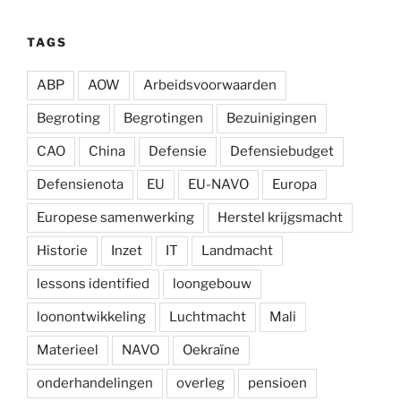
TAGS
ABP
AOW
Arbeidsvoorwaarden
Begroting
Begrotingen
Bezuinigingen
CAO
China
Defensie
Defensiebudget
Defensienota
EU
EU-NAVO
Europa
Europese samenwerking
Herstel krijgsmacht
Historie
Inzet
IT
Landmacht
lessons identified
loongebouw
loonontwikkeling
Luchtmacht
Mali
Materieel
NAVO
Oekraïne
onderhandelingen
overleg
pensioen