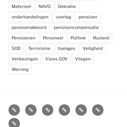
Materieel
NAVO
Oekraïne
onderhandelingen
overleg
pensioen
pensioenakkoord
pensioencompensatie
Pensioenen
Personeel
Politiek
Rusland
SOD
Terrorisme
toelages
Veiligheid
Verkiezingen
Visies GOV
Vliegen
Werving
Arbeidsvoorwaarden
Carré
Onze
Ledenvoordelen
Afdelingen
Symposium
krijgsmacht
Carré