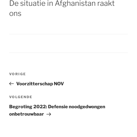
De situatie in Afghanistan raakt
ons
Bericht
VORIGE
Vorig
navigatie
bericht
Voorzitterschap NOV
VOLGENDE
Volgend
bericht
Begroting 2022: Defensie noodgedwongen
onbetrouwbaar