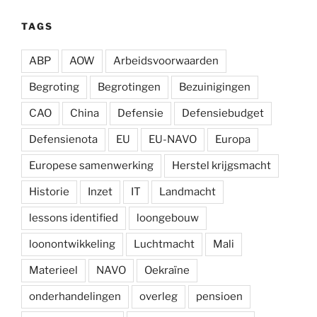
TAGS
ABP
AOW
Arbeidsvoorwaarden
Begroting
Begrotingen
Bezuinigingen
CAO
China
Defensie
Defensiebudget
Defensienota
EU
EU-NAVO
Europa
Europese samenwerking
Herstel krijgsmacht
Historie
Inzet
IT
Landmacht
lessons identified
loongebouw
loonontwikkeling
Luchtmacht
Mali
Materieel
NAVO
Oekraïne
onderhandelingen
overleg
pensioen