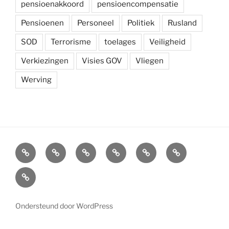
pensioenakkoord
pensioencompensatie
Pensioenen
Personeel
Politiek
Rusland
SOD
Terrorisme
toelages
Veiligheid
Verkiezingen
Visies GOV
Vliegen
Werving
Arbeidsvoorwaarden
Carré
Onze
Ledenvoordelen
Afdelingen
Symposium
krijgsmacht
Carré
Overzicht
Ondersteund door WordPress