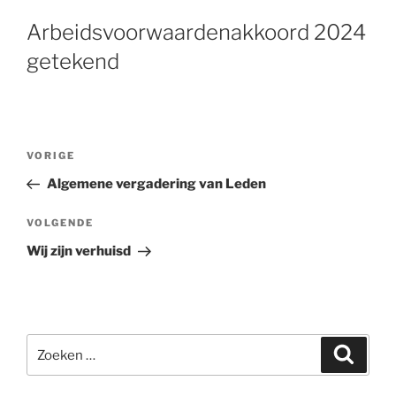
Arbeidsvoorwaardenakkoord 2024
getekend
Bericht
VORIGE
Vorig
navigatie
bericht
Algemene vergadering van Leden
VOLGENDE
Volgend
bericht
Wij zijn verhuisd
Zoeken
Zoeke
naar: