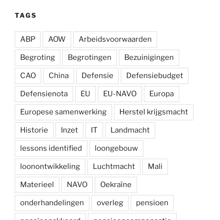
TAGS
ABP
AOW
Arbeidsvoorwaarden
Begroting
Begrotingen
Bezuinigingen
CAO
China
Defensie
Defensiebudget
Defensienota
EU
EU-NAVO
Europa
Europese samenwerking
Herstel krijgsmacht
Historie
Inzet
IT
Landmacht
lessons identified
loongebouw
loonontwikkeling
Luchtmacht
Mali
Materieel
NAVO
Oekraïne
onderhandelingen
overleg
pensioen