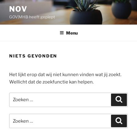
Ga
NOV
naar
GOV|MHB heeft gepiept
de
inhoud
Menu
NIETS GEVONDEN
Het lijkt erop dat wij niet kunnen vinden wat jij zoekt.
Wellicht dat de zoekfunctie kan helpen.
Zoeken
Zoeke
naar:
Zoeken
Zoeke
naar: