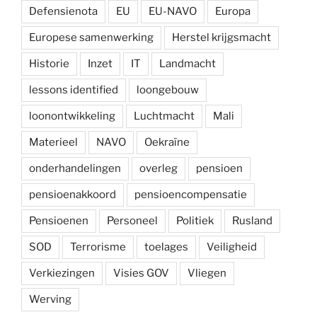
Defensienota
EU
EU-NAVO
Europa
Europese samenwerking
Herstel krijgsmacht
Historie
Inzet
IT
Landmacht
lessons identified
loongebouw
loonontwikkeling
Luchtmacht
Mali
Materieel
NAVO
Oekraïne
onderhandelingen
overleg
pensioen
pensioenakkoord
pensioencompensatie
Pensioenen
Personeel
Politiek
Rusland
SOD
Terrorisme
toelages
Veiligheid
Verkiezingen
Visies GOV
Vliegen
Werving