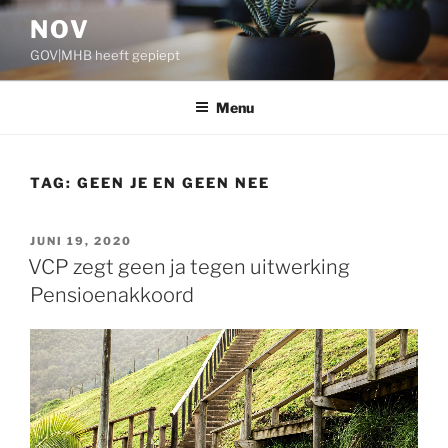
Ga
NOV
naar
GOV|MHB heeft gepiept
de
inhoud
Menu
TAG:
GEEN JE EN GEEN NEE
GEPLAATST
JUNI 19, 2020
OP
VCP zegt geen ja tegen uitwerking
Pensioenakkoord