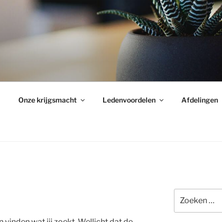
Onze krijgsmacht
Ledenvoordelen
Afdelingen
Zoeken
naar:
n vinden wat jij zoekt. Wellicht dat de