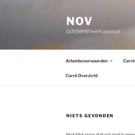
Ga
naar
NOV
de
inhoud
GOV|MHB heeft gepiept
Arbeidsvoorwaarden
Carré
Carré Overzicht
NIETS GEVONDEN
Het lijkt erop dat wij niet kunne