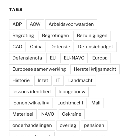
TAGS
ABP
AOW
Arbeidsvoorwaarden
Begroting
Begrotingen
Bezuinigingen
CAO
China
Defensie
Defensiebudget
Defensienota
EU
EU-NAVO
Europa
Europese samenwerking
Herstel krijgsmacht
Historie
Inzet
IT
Landmacht
lessons identified
loongebouw
loonontwikkeling
Luchtmacht
Mali
Materieel
NAVO
Oekraïne
onderhandelingen
overleg
pensioen