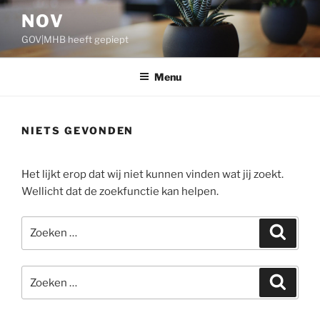
Ga
NOV
naar
GOV|MHB heeft gepiept
de
inhoud
Menu
NIETS GEVONDEN
Het lijkt erop dat wij niet kunnen vinden wat jij zoekt.
Wellicht dat de zoekfunctie kan helpen.
Zoeken
Zoeke
naar:
Zoeken
Zoeke
naar: