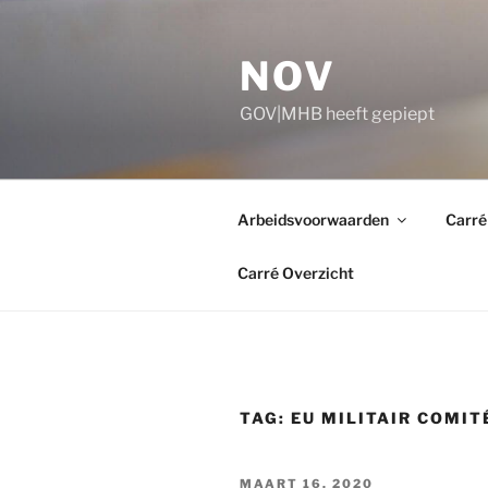
Ga
naar
NOV
de
inhoud
GOV|MHB heeft gepiept
Arbeidsvoorwaarden
Carré
Carré Overzicht
TAG:
EU MILITAIR COMIT
GEPLAATST
MAART 16, 2020