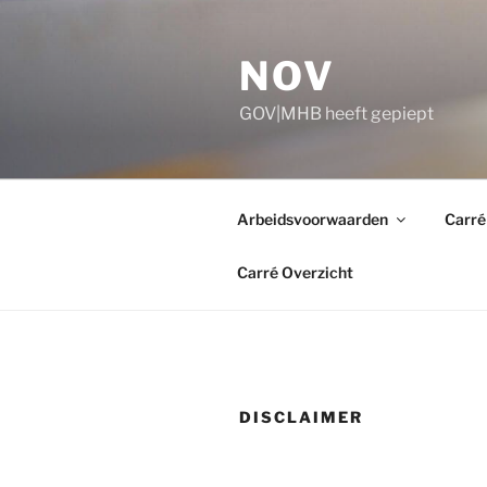
Ga
naar
NOV
de
inhoud
GOV|MHB heeft gepiept
Arbeidsvoorwaarden
Carré
Carré Overzicht
DISCLAIMER