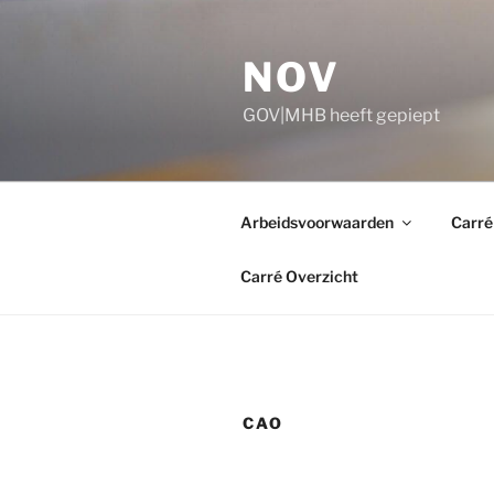
Ga
naar
NOV
de
inhoud
GOV|MHB heeft gepiept
Arbeidsvoorwaarden
Carré
Carré Overzicht
CAO